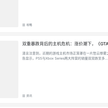
攻略
双重暴跌背后的主机危机：涨价潮下，《GT
清言注意到，近期的游戏主机市场正笼罩在一片愁云惨雾之中
告显示，PS5与Xbox Series两大阵营的销量双双跌至多...
资讯