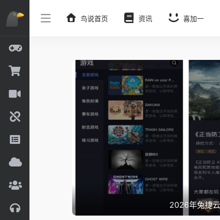
鸟说首页
资讯
喜加一
2026年兔捷云