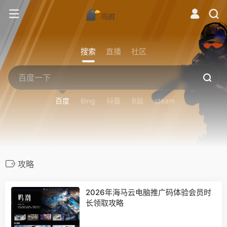
搜索
直播
社区
百度
Bing
抖音
B站
steam
攻略
2026年海马云电脑推广码体验会员时
长领取攻略