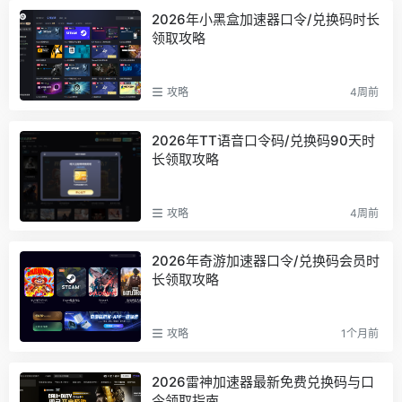
2026年小黑盒加速器口令/兑换码时长
领取攻略
攻略
4周前
2026年TT语音口令码/兑换码90天时
长领取攻略
攻略
4周前
2026年奇游加速器口令/兑换码会员时
长领取攻略
攻略
1个月前
2026雷神加速器最新免费兑换码与口
令领取指南