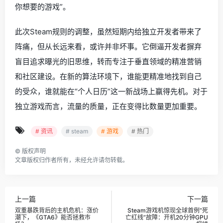
你想要的游戏”。
此次Steam规则的调整，虽然短期内给独立开发者带来了
阵痛，但从长远来看，或许并非坏事。它倒逼开发者摒弃
盲目追求曝光的旧思维，转而专注于垂直领域的精准营销
和社区建设。在新的算法环境下，谁能更精准地找到自己
的受众，谁就能在“个人日历”这一新战场上赢得先机。对于
独立游戏而言，流量的质量，正在变得比数量更加重要。
# 资讯
# steam
# 游戏
# 热门
©
版权声明
文章版权归作者所有，未经允许请勿转载。
上一篇
下一篇
双重暴跌背后的主机危机：涨价
Steam游戏机惊现全球首例“死
潮下，《GTA6》能否拯救市
亡红线”故障：开机20分钟GPU