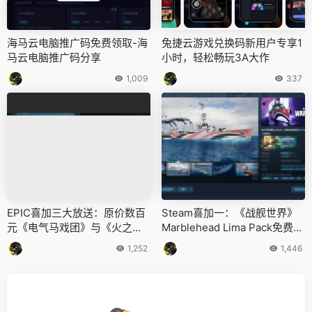
海马云电脑推广码免费领取-海
兔捷云游戏兑换码新用户专享1
马云电脑推广码分享
小时，轻松畅玩3A大作
1,009
337
EPIC喜加三大放送：原价数百
Steam喜加一：《战舰世界》
元《电气马戏团》与《火之
Marblehead Lima Pack免费领
石》免费领！
取中！
1,252
1,446