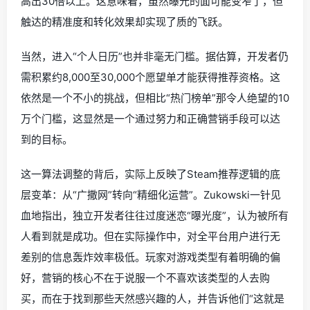
高出30倍以上。这意味着，虽然曝光的面可能变窄了，但
触达的精准度和转化效果却实现了质的飞跃。
当然，进入“个人日历”也并非毫无门槛。据估算，开发者仍
需积累约8,000至30,000个愿望单才能获得推荐资格。这
依然是一个不小的挑战，但相比“热门榜单”那令人绝望的10
万个门槛，这显然是一个通过努力和正确营销手段可以达
到的目标。
这一算法调整的背后，实际上反映了Steam推荐逻辑的底
层变革：从“广撒网”转向“精细化运营”。Zukowski一针见
血地指出，独立开发者往往过度迷恋“曝光度”，认为被所有
人看到就是成功。但在实际操作中，对全平台用户进行无
差别的信息轰炸效率极低。玩家对游戏类型有着明确的偏
好，营销的核心不在于说服一个不喜欢该类型的人去购
买，而在于找到那些天然感兴趣的人，并告诉他们“这就是