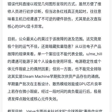
错误代码直接以视觉几何图形呈现的方式，虽然方便了维
修人员进行初步诊断，但当这条红线真正亮起时，往往意
味着主机已经遭遇了不可逆的硬件损伤，尤其是此次直指
核心的GPU显卡异常。
目前，公众最关心的莫过于该故障的波及范围。这究竟是
极个别的运气不佳，还是暗藏批量隐患？从以往电子产品
故障的规律来看，单一个案往往不能代表全貌。u/me_hill
的遭遇可能源于其个人设备在使用环境、电源稳定性或个
体元件瑕疵上的偶然因素；但另一方面，也不能完全排除
这其实是Steam Machine早期批次供货产品存在的通病。
早期量产批次在主板设计、散热模组效能或GPU芯片良率
上若存在微小瑕疵，经过一段时间的高负载运行后，极易
诱发焊点融化或核心元件失效。
截至目前，Valve方面尚未针对这起“全球首例”事件作出官