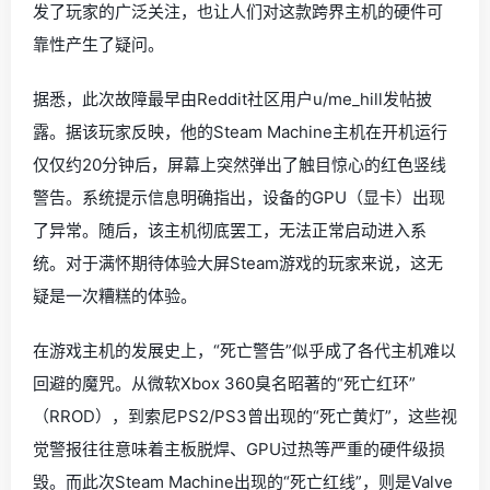
发了玩家的广泛关注，也让人们对这款跨界主机的硬件可
靠性产生了疑问。
据悉，此次故障最早由Reddit社区用户u/me_hill发帖披
露。据该玩家反映，他的Steam Machine主机在开机运行
仅仅约20分钟后，屏幕上突然弹出了触目惊心的红色竖线
警告。系统提示信息明确指出，设备的GPU（显卡）出现
了异常。随后，该主机彻底罢工，无法正常启动进入系
统。对于满怀期待体验大屏Steam游戏的玩家来说，这无
疑是一次糟糕的体验。
在游戏主机的发展史上，“死亡警告”似乎成了各代主机难以
回避的魔咒。从微软Xbox 360臭名昭著的“死亡红环”
（RROD），到索尼PS2/PS3曾出现的“死亡黄灯”，这些视
觉警报往往意味着主板脱焊、GPU过热等严重的硬件级损
毁。而此次Steam Machine出现的“死亡红线”，则是Valve