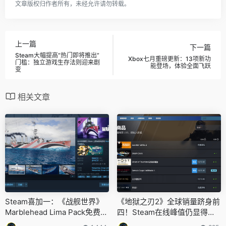
文章版权归作者所有，未经允许请勿转载。
上一篇
下一篇
Steam大幅提高“热门即将推出”
Xbox七月重磅更新：13项新功
门槛：独立游戏生存法则迎来剧
能登场，体验全面飞跃
变
相关文章
Steam喜加一：《战舰世界》
《地狱之刃2》全球销量跻身前
Marblehead Lima Pack免费领
四！Steam在线峰值仍显得疲
取中！
软！