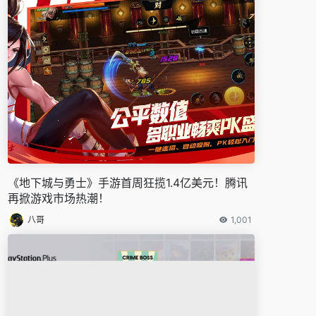
《地下城与勇士》手游首周狂揽1.4亿美元！腾讯
再掀游戏市场热潮！
八哥
1,001