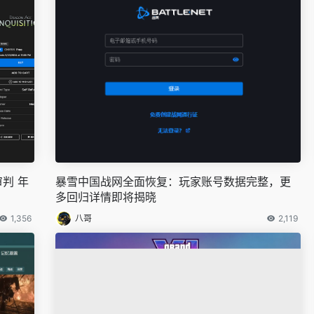
判 年
暴雪中国战网全面恢复：玩家账号数据完整，更
多回归详情即将揭晓
1,356
八哥
2,119