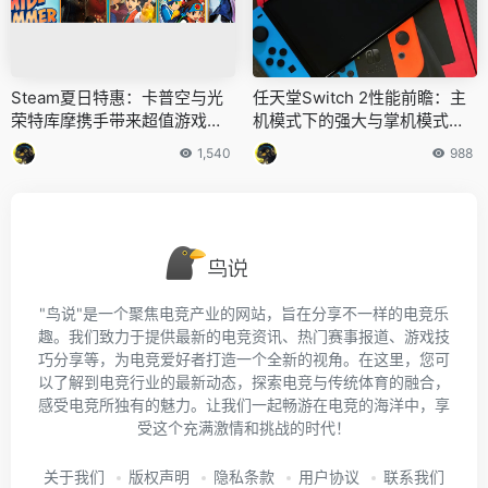
Steam夏日特惠：卡普空与光
任天堂Switch 2性能前瞻：主
荣特库摩携手带来超值游戏盛
机模式下的强大与掌机模式的
宴
舒适
1,540
988
"鸟说"是一个聚焦电竞产业的网站，旨在分享不一样的电竞乐
趣。我们致力于提供最新的电竞资讯、热门赛事报道、游戏技
巧分享等，为电竞爱好者打造一个全新的视角。在这里，您可
以了解到电竞行业的最新动态，探索电竞与传统体育的融合，
感受电竞所独有的魅力。让我们一起畅游在电竞的海洋中，享
受这个充满激情和挑战的时代！
关于我们
版权声明
隐私条款
用户协议
联系我们