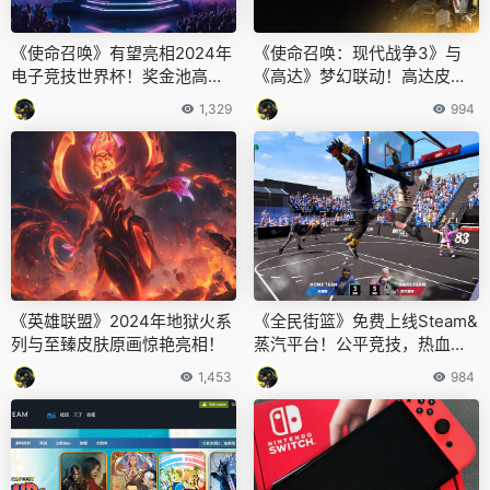
《使命召唤》有望亮相2024年
《使命召唤：现代战争3》与
电子竞技世界杯！奖金池高达3
《高达》梦幻联动！高达皮肤
00万美元！
震撼来袭！
1,329
994
《英雄联盟》2024年地狱火系
《全民街篮》免费上线Steam&
列与至臻皮肤原画惊艳亮相！
蒸汽平台！公平竞技，热血篮
球！
1,453
984