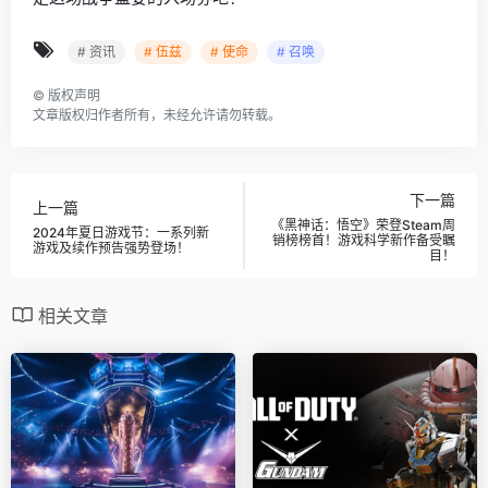
# 资讯
# 伍兹
# 使命
# 召唤
©
版权声明
文章版权归作者所有，未经允许请勿转载。
下一篇
上一篇
《黑神话：悟空》荣登Steam周
2024年夏日游戏节：一系列新
销榜榜首！游戏科学新作备受瞩
游戏及续作预告强势登场！
目！
相关文章