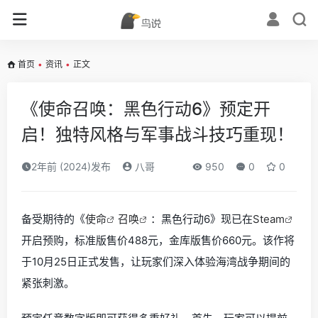
首页
•
资讯
•
正文
《使命召唤：黑色行动6》预定开
启！独特风格与军事战斗技巧重现！
2年前 (2024)发布
八哥
950
0
0
备受期待的《
使命
召唤
：黑色行动6》现已在
Steam
开启预购，标准版售价488元，金库版售价660元。该作将
于10月25日正式发售，让玩家们深入体验海湾战争期间的
紧张刺激。