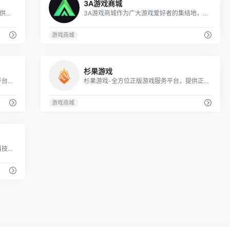
3A游戏商城
囤鼠游戏拥有正规数字商品销售授权：提供全方位正版游戏服务，低价游戏激活码，游戏预售、游戏促销折扣、游戏周边等游戏激活及周边购买服务，致力于为大陆玩家带来更优质的游戏服务体验。
3A游戏商城作为广大游戏爱好者的集结地，我们致力于为您提供安全、便捷的Steam游戏交易服务。
游戏商城
0
0
杉果游戏
3DM游戏商城是一个单机游戏正版购买平台，提供了PC游戏、PS4游戏、NS游戏、Xboxone游戏的正版购买渠道，同时玩家还可以在这购买周边手办，下载正版游戏，交流游戏心得。
杉果游戏-全方位正版游戏服务平台，提供正版低价游戏激活码，游戏预售、游戏促销折扣、免费游戏、游戏周边等游戏激活及周边购买服务，还有好玩的游戏推荐、游戏评测、游戏新闻资讯、游戏攻略、玩家交流等应有尽有，是正版玩家的专业信赖平台。
游戏商城
0
5866商城隶属于上市公司——杭州顺网科技股份有限公司旗下。