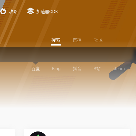
攻略
加速器CDK
搜索
直播
社区
百度
Bing
抖音
B站
steam
0
0