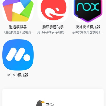
逍遥模拟器
腾讯手游助手
夜神安卓模拟器
《逍遥模拟器》是电脑上玩手游测试性能超好的安卓模拟器，运行速度快、流畅不卡顿，支持2K极清画质，支持120帧率，较同类安卓模拟器产品更节省电脑资源，长时间玩更稳定，是非常多手游主播直播的软件。
腾讯手游助手(手机模拟器)是新一代安卓模拟器,完美兼容X86/AMD，与传统的安卓模拟器相比，在性能、稳定性、兼容性等方面优胜同类安卓手机模拟器!
夜神安卓模拟器隶属于北京多点在线科技有限公司。北京多点在线科技有限公司是一家，致力于打造业界领先的手机游戏模拟器，完成移动端游戏的PC化，并构建新的分发渠道及生态的科技企业。夜神安卓模拟器——电脑玩手游的新一代神器！让移动互联网再无边界，打造电脑上的移动互联网，有效融合移动端和PC端的应用，更好的服务于当下的互联生活。
MuMu模拟器