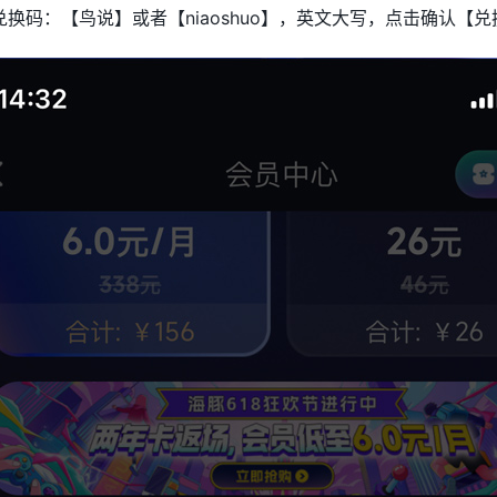
换码：【鸟说】或者【niaoshuo】，英文大写，点击确认【兑