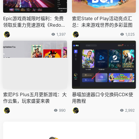
Epic游戏商城限时福利：免费
索尼State of Play活动亮点汇
领取反重力竞速游戏《Redout
总：未来游戏世界的多彩蓝图
2》
1,397
1,025
索尼PS Plus五月更新游戏：大
暴喵加速器口令兑换码CDK使
作云集，玩家盛宴来袭
用教程
990
2,992