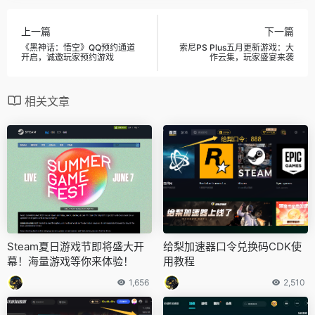
上一篇
下一篇
《黑神话：悟空》QQ预约通道
索尼PS Plus五月更新游戏：大
开启，诚邀玩家预约游戏
作云集，玩家盛宴来袭
相关文章
Steam夏日游戏节即将盛大开
给梨加速器口令兑换码CDK使
幕！海量游戏等你来体验！
用教程
1,656
2,510