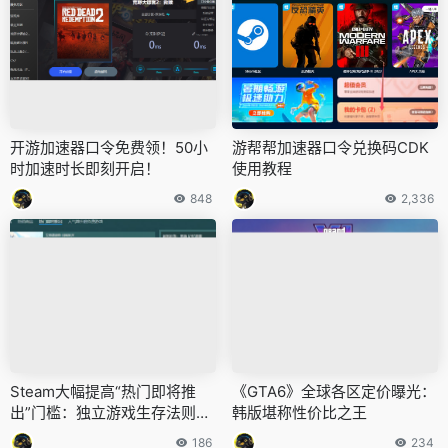
开游加速器口令免费领！50小
游帮帮加速器口令兑换码CDK
时加速时长即刻开启！
使用教程
848
2,336
Steam大幅提高“热门即将推
《GTA6》全球各区定价曝光：
出”门槛：独立游戏生存法则迎
韩版堪称性价比之王
来剧变
186
234