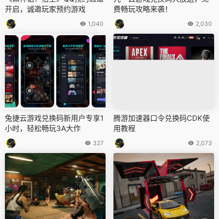
开启，诚邀玩家预约游戏
费畅玩攻略来袭！
1,040
2,030
兔捷云游戏兑换码新用户专享1
腾游加速器口令兑换码CDK使
小时，轻松畅玩3A大作
用教程
327
2,073