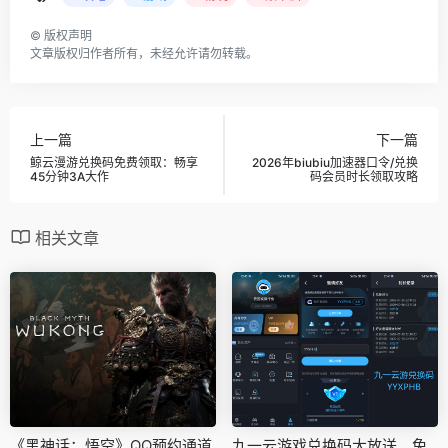
©
版权声明
文章版权归作者所有，未经允许请勿转载。
上一篇
下一篇
鲸云漫游兑换码免费领取：畅享
2026年biubiu加速器口令/兑换
45分钟3A大作
码会员时长领取攻略
相关文章
《黑神话：悟空》QQ预约通道
九一云游戏兑换码大放送，免