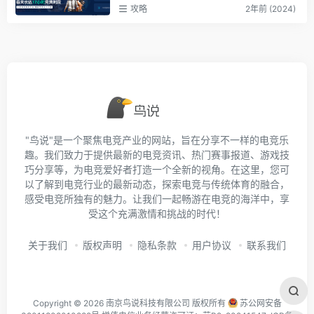
攻略
2年前 (2024)
"鸟说"是一个聚焦电竞产业的网站，旨在分享不一样的电竞乐
趣。我们致力于提供最新的电竞资讯、热门赛事报道、游戏技
巧分享等，为电竞爱好者打造一个全新的视角。在这里，您可
以了解到电竞行业的最新动态，探索电竞与传统体育的融合，
感受电竞所独有的魅力。让我们一起畅游在电竞的海洋中，享
受这个充满激情和挑战的时代！
关于我们
版权声明
隐私条款
用户协议
联系我们
Copyright © 2026 南京鸟说科技有限公司 版权所有
苏公网安备