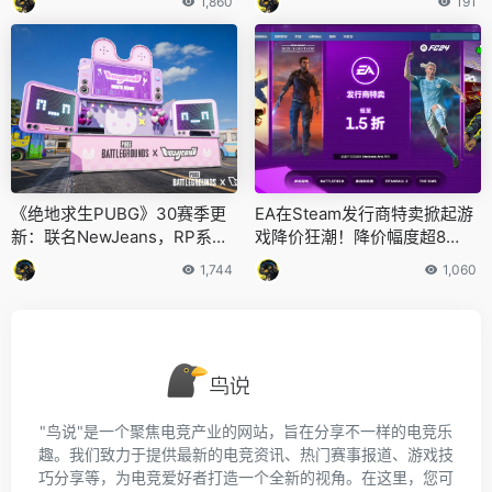
1,860
191
《绝地求生PUBG》30赛季更
EA在Steam发行商特卖掀起游
新：联名NewJeans，RP系统
戏降价狂潮！降价幅度超8
引入，枪械调整
0%！
1,744
1,060
"鸟说"是一个聚焦电竞产业的网站，旨在分享不一样的电竞乐
趣。我们致力于提供最新的电竞资讯、热门赛事报道、游戏技
巧分享等，为电竞爱好者打造一个全新的视角。在这里，您可