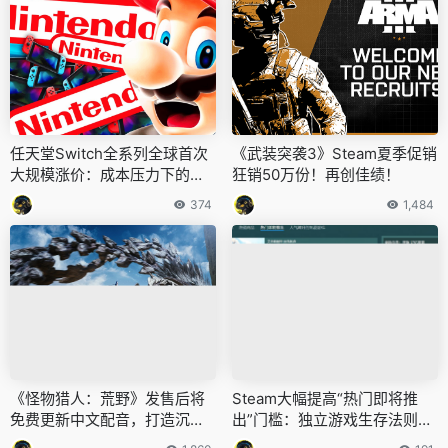
任天堂Switch全系列全球首次
《武装突袭3》Steam夏季促销
大规模涨价：成本压力下的必
狂销50万份！再创佳绩！
然选择
374
1,484
《怪物猎人：荒野》发售后将
Steam大幅提高“热门即将推
免费更新中文配音，打造沉浸
出”门槛：独立游戏生存法则迎
式狩猎体验
来剧变