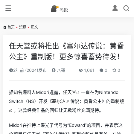
首页
•
资讯
•
正文
任天堂或将推出《塞尔达传说：黄昏
公主》重制版！更多惊喜蓄势待发！
2年前 (2024)发布
八哥
1,061
0
0
据知名爆料人Midori透露，
任天堂
一直在为Nintendo
Switch（NS）开发《
塞尔达
传说：黄昏公主》的重
制版
。这款经典作品的回归让无数粉丝充满期待。
Midori在推特上曝光了代号为“Edward”的项目，并表示这