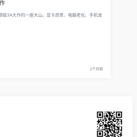
作
顶级3A大作的一座大山。显卡昂贵、电脑老化、手机发
.
2个月前