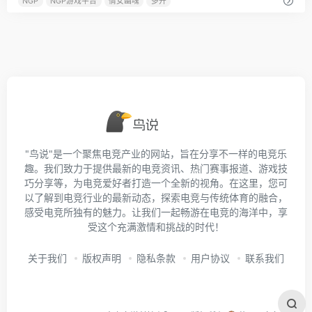
NGP
NGP游戏平台
倩女幽魂
多开
"鸟说"是一个聚焦电竞产业的网站，旨在分享不一样的电竞乐
趣。我们致力于提供最新的电竞资讯、热门赛事报道、游戏技
巧分享等，为电竞爱好者打造一个全新的视角。在这里，您可
以了解到电竞行业的最新动态，探索电竞与传统体育的融合，
感受电竞所独有的魅力。让我们一起畅游在电竞的海洋中，享
受这个充满激情和挑战的时代！
关于我们
版权声明
隐私条款
用户协议
联系我们